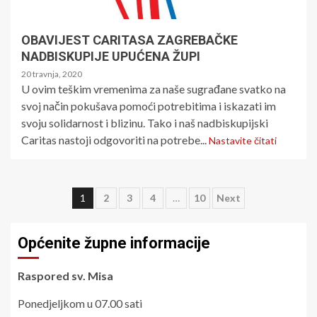
OBAVIJEST CARITASA ZAGREBAČKE
NADBISKUPIJE UPUĆENA ŽUPI
20 travnja, 2020
U ovim teškim vremenima za naše sugrađane svatko na
svoj način pokušava pomoći potrebitima i iskazati im
svoju solidarnost i blizinu. Tako i naš nadbiskupijski
Caritas nastoji odgovoriti na potrebe...
Nastavite čitati
Posts
1
2
3
4
…
10
Next
pagination
Općenite župne informacije
Raspored sv. Misa
Ponedjeljkom u 07.00 sati