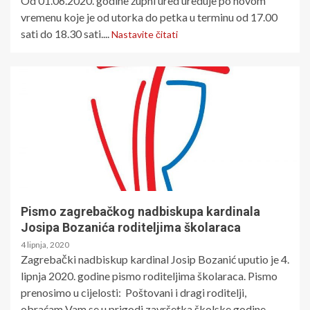
Od 01.06.2020. godine župni ured ureduje po novom
vremenu koje je od utorka do petka u terminu od 17.00
sati do 18.30 sati....
Nastavite čitati
Pismo zagrebačkog nadbiskupa kardinala
Josipa Bozanića roditeljima školaraca
4 lipnja, 2020
Zagrebački nadbiskup kardinal Josip Bozanić uputio je 4.
lipnja 2020. godine pismo roditeljima školaraca. Pismo
prenosimo u cijelosti: Poštovani i dragi roditelji,
obraćam Vam se u prigodi završetka školske godine...